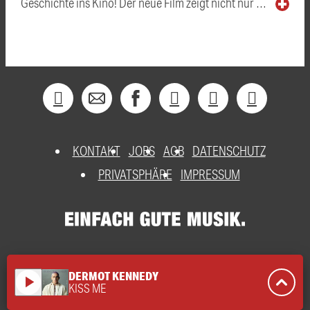
Geschichte ins Kino! Der neue Film zeigt nicht nur …
KONTAKT
JOBS
AGB
DATENSCHUTZ
PRIVATSPHÄRE
IMPRESSUM
DERMOT KENNEDY
play_arrow
KISS ME