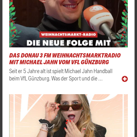
DAS DONAU 3 FM WEIHNACHTSMARKTRADIO
MIT MICHAEL JAHN VOM VFL GÜNZBURG
Seit er 5 Jahre alt ist spielt Michael Jahn Handball
beim VfL Günzburg. Was der Sport und die …