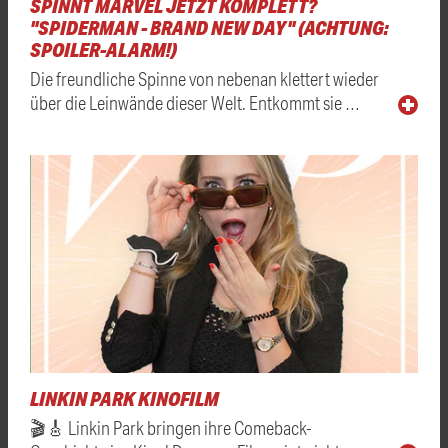
SPINNT MARVEL JETZT KOMPLETT?
"SPIDERMAN - BRAND NEW DAY" (ACHTUNG:
SPOILER-ALARM!)
Die freundliche Spinne von nebenan klettert wieder
über die Leinwände dieser Welt. Entkommt sie …
LINKIN PARK KINOFILM
🎬🎸 Linkin Park bringen ihre Comeback-