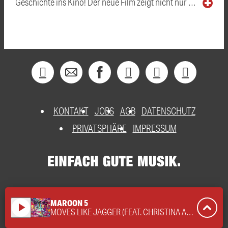
Geschichte ins Kino! Der neue Film zeigt nicht nur …
KONTAKT
JOBS
AGB
DATENSCHUTZ
PRIVATSPHÄRE
IMPRESSUM
MAROON 5
play_arrow
MOVES LIKE JAGGER (FEAT. CHRISTINA AGUILERA)