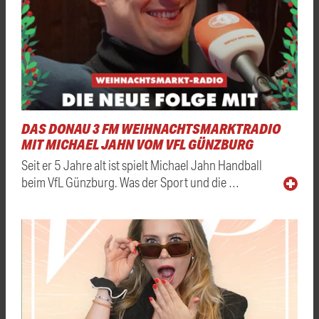
DAS DONAU 3 FM WEIHNACHTSMARKTRADIO
MIT MICHAEL JAHN VOM VFL GÜNZBURG
Seit er 5 Jahre alt ist spielt Michael Jahn Handball
beim VfL Günzburg. Was der Sport und die …