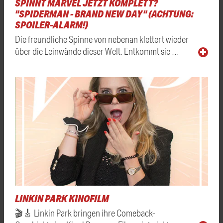
SPINNT MARVEL JETZT KOMPLETT?
"SPIDERMAN - BRAND NEW DAY" (ACHTUNG:
SPOILER-ALARM!)
Die freundliche Spinne von nebenan klettert wieder
über die Leinwände dieser Welt. Entkommt sie …
LINKIN PARK KINOFILM
🎬🎸 Linkin Park bringen ihre Comeback-