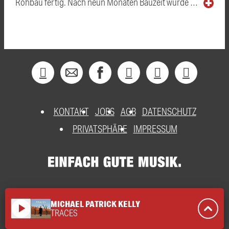
Rohbau fertig. Nach neun Monaten Bauzeit wurde …
KONTAKT
JOBS
AGB
DATENSCHUTZ
PRIVATSPHÄRE
IMPRESSUM
MICHAEL PATRICK KELLY
play_arrow
TRACES