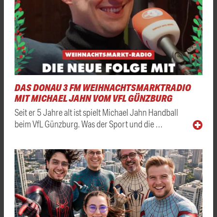
DAS DONAU 3 FM WEIHNACHTSMARKTRADIO
MIT MICHAEL JAHN VOM VFL GÜNZBURG
Seit er 5 Jahre alt ist spielt Michael Jahn Handball
beim VfL Günzburg. Was der Sport und die …