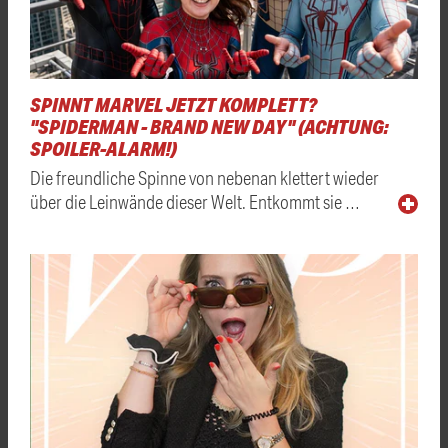
SPINNT MARVEL JETZT KOMPLETT?
"SPIDERMAN - BRAND NEW DAY" (ACHTUNG:
SPOILER-ALARM!)
Die freundliche Spinne von nebenan klettert wieder
über die Leinwände dieser Welt. Entkommt sie …