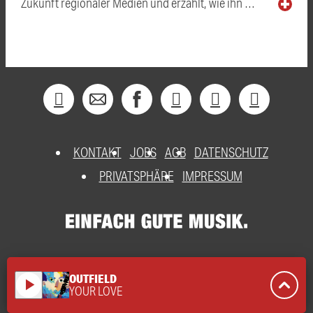
Zukunft regionaler Medien und erzählt, wie ihn …
KONTAKT
JOBS
AGB
DATENSCHUTZ
PRIVATSPHÄRE
IMPRESSUM
OUTFIELD
play_arrow
YOUR LOVE