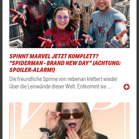
SPINNT MARVEL JETZT KOMPLETT?
"SPIDERMAN - BRAND NEW DAY" (ACHTUNG:
SPOILER-ALARM!)
Die freundliche Spinne von nebenan klettert wieder
über die Leinwände dieser Welt. Entkommt sie …