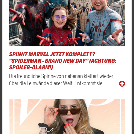
SPINNT MARVEL JETZT KOMPLETT?
"SPIDERMAN - BRAND NEW DAY" (ACHTUNG:
SPOILER-ALARM!)
Die freundliche Spinne von nebenan klettert wieder
über die Leinwände dieser Welt. Entkommt sie …