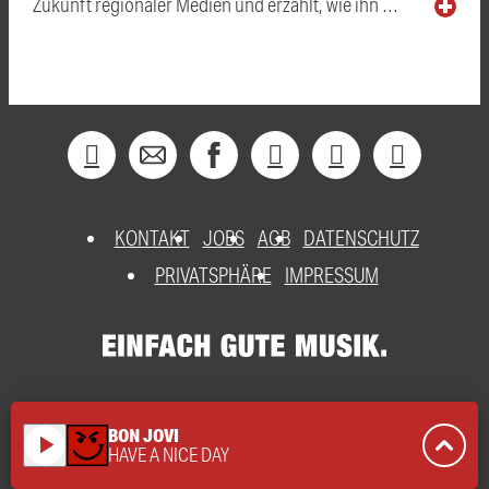
Zukunft regionaler Medien und erzählt, wie ihn …
KONTAKT
JOBS
AGB
DATENSCHUTZ
PRIVATSPHÄRE
IMPRESSUM
BON JOVI
play_arrow
HAVE A NICE DAY