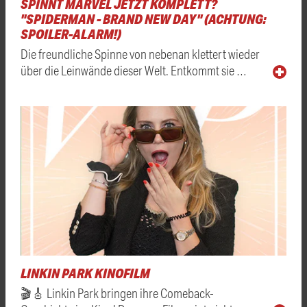
SPINNT MARVEL JETZT KOMPLETT?
"SPIDERMAN - BRAND NEW DAY" (ACHTUNG:
SPOILER-ALARM!)
Die freundliche Spinne von nebenan klettert wieder
über die Leinwände dieser Welt. Entkommt sie …
LINKIN PARK KINOFILM
🎬🎸 Linkin Park bringen ihre Comeback-