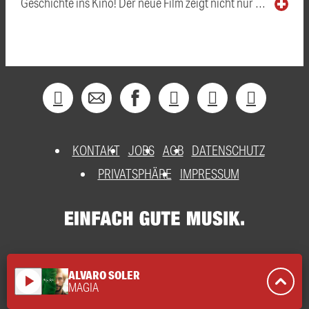
Geschichte ins Kino! Der neue Film zeigt nicht nur …
KONTAKT
JOBS
AGB
DATENSCHUTZ
PRIVATSPHÄRE
IMPRESSUM
ALVARO SOLER
play_arrow
MAGIA