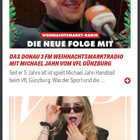
DAS DONAU 3 FM WEIHNACHTSMARKTRADIO
MIT MICHAEL JAHN VOM VFL GÜNZBURG
Seit er 5 Jahre alt ist spielt Michael Jahn Handball
beim VfL Günzburg. Was der Sport und die …