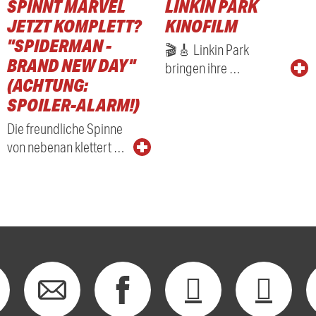
SPINNT MARVEL
LINKIN PARK
JETZT KOMPLETT?
KINOFILM
"SPIDERMAN -
🎬🎸 Linkin Park
BRAND NEW DAY"
bringen ihre …
(ACHTUNG:
SPOILER-ALARM!)
Die freundliche Spinne
von nebenan klettert …