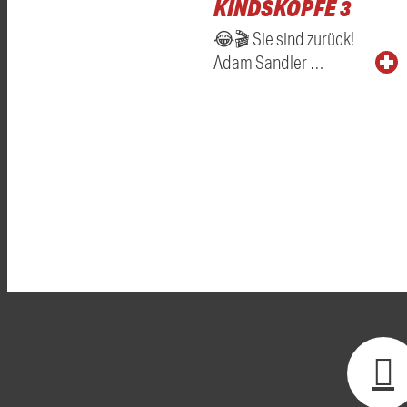
KINDSKÖPFE 3
😂🎬 Sie sind zurück!
Adam Sandler …