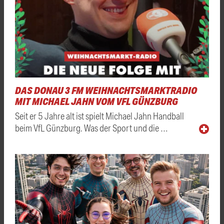
DAS DONAU 3 FM WEIHNACHTSMARKTRADIO
MIT MICHAEL JAHN VOM VFL GÜNZBURG
Seit er 5 Jahre alt ist spielt Michael Jahn Handball
beim VfL Günzburg. Was der Sport und die …