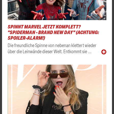
SPINNT MARVEL JETZT KOMPLETT?
"SPIDERMAN - BRAND NEW DAY" (ACHTUNG:
SPOILER-ALARM!)
Die freundliche Spinne von nebenan klettert wieder
über die Leinwände dieser Welt. Entkommt sie …