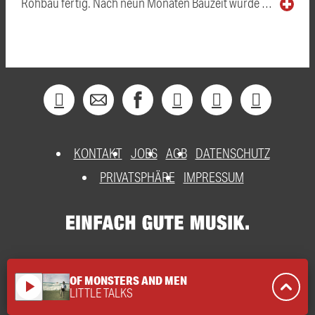
Rohbau fertig. Nach neun Monaten Bauzeit wurde …
KONTAKT
JOBS
AGB
DATENSCHUTZ
PRIVATSPHÄRE
IMPRESSUM
OF MONSTERS AND MEN
play_arrow
LITTLE TALKS