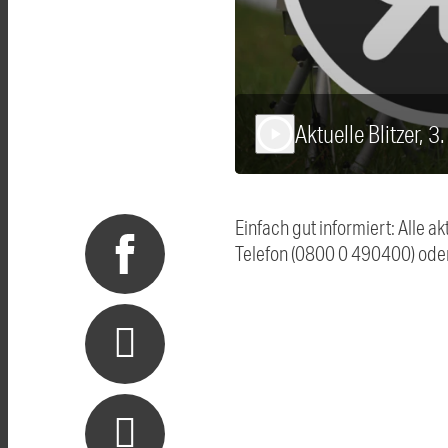
Aktuelle Blitzer, 
play_arrow
Einfach gut informiert: Alle 
Telefon (0800 0 490400) ode