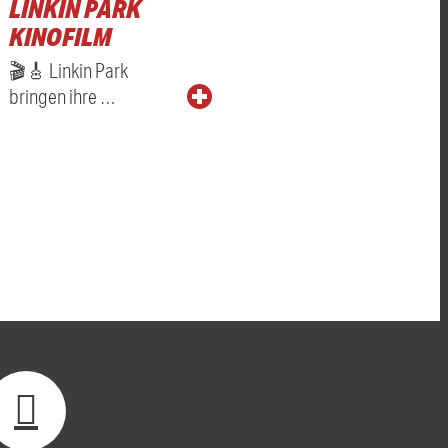
LINKIN PARK
KINOFILM
🎬🎸 Linkin Park
bringen ihre …