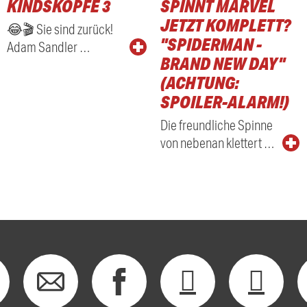
KINDSKÖPFE 3
SPINNT MARVEL
RADIO
JETZT KOMPLETT?
😂🎬 Sie sind zurück!
"SPIDERMAN -
Adam Sandler …
BRAND NEW DAY"
(ACHTUNG:
SPOILER-ALARM!)
Die freundliche Spinne
von nebenan klettert …