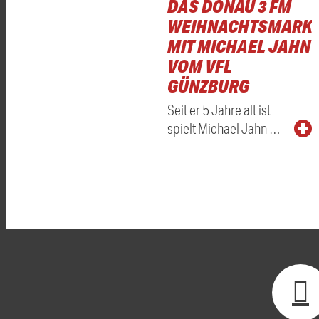
DAS DONAU 3 FM
WEIHNACHTSMARKT
MIT MICHAEL JAHN
VOM VFL
GÜNZBURG
Seit er 5 Jahre alt ist
spielt Michael Jahn …