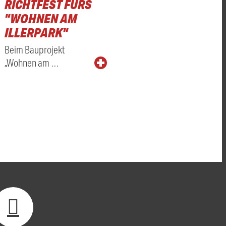
RICHTFEST FÜRS
"WOHNEN AM
ILLERPARK"
Beim Bauprojekt
„Wohnen am …