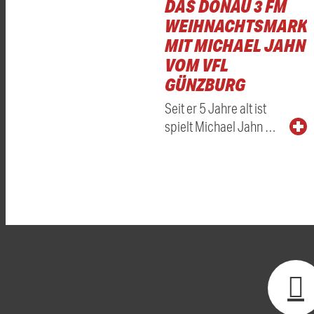
DAS DONAU 3 FM
WEIHNACHTSMARKT
MIT MICHAEL JAHN
VOM VFL
GÜNZBURG
Seit er 5 Jahre alt ist
spielt Michael Jahn …