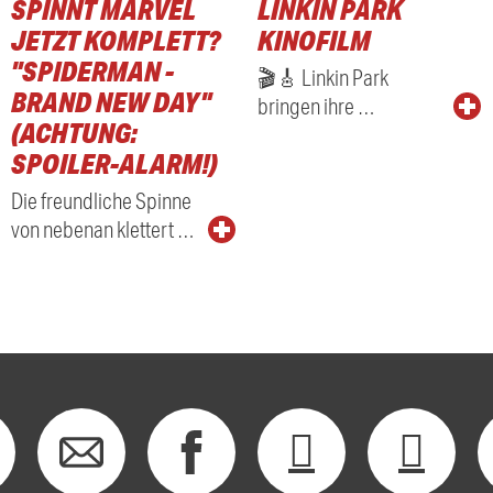
SPINNT MARVEL
LINKIN PARK
RADIO
JETZT KOMPLETT?
KINOFILM
"SPIDERMAN -
🎬🎸 Linkin Park
BRAND NEW DAY"
bringen ihre …
(ACHTUNG:
SPOILER-ALARM!)
Die freundliche Spinne
von nebenan klettert …