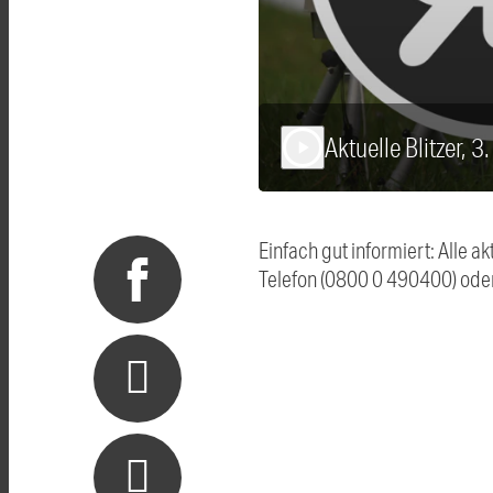
Aktuelle Blitzer, 3
play_arrow
Einfach gut informiert: Alle 
Telefon (0800 0 490400) ode