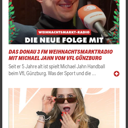
DAS DONAU 3 FM WEIHNACHTSMARKTRADIO
MIT MICHAEL JAHN VOM VFL GÜNZBURG
Seit er 5 Jahre alt ist spielt Michael Jahn Handball
beim VfL Günzburg. Was der Sport und die …