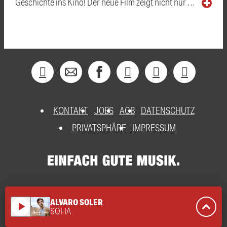
Geschichte ins Kino! Der neue Film zeigt nicht nur …
KONTAKT
JOBS
AGB
DATENSCHUTZ
PRIVATSPHÄRE
IMPRESSUM
ALVARO SOLER
play_arrow
SOFIA