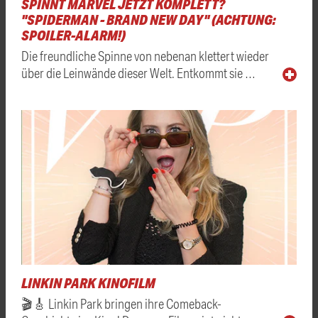
SPINNT MARVEL JETZT KOMPLETT?
"SPIDERMAN - BRAND NEW DAY" (ACHTUNG:
SPOILER-ALARM!)
Die freundliche Spinne von nebenan klettert wieder
über die Leinwände dieser Welt. Entkommt sie …
LINKIN PARK KINOFILM
🎬🎸 Linkin Park bringen ihre Comeback-