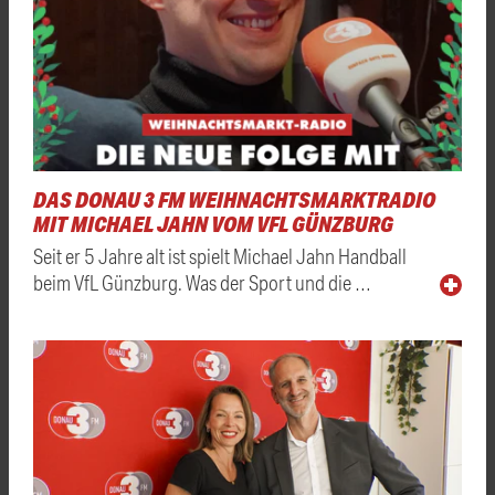
DAS DONAU 3 FM WEIHNACHTSMARKTRADIO
MIT MICHAEL JAHN VOM VFL GÜNZBURG
Seit er 5 Jahre alt ist spielt Michael Jahn Handball
beim VfL Günzburg. Was der Sport und die …