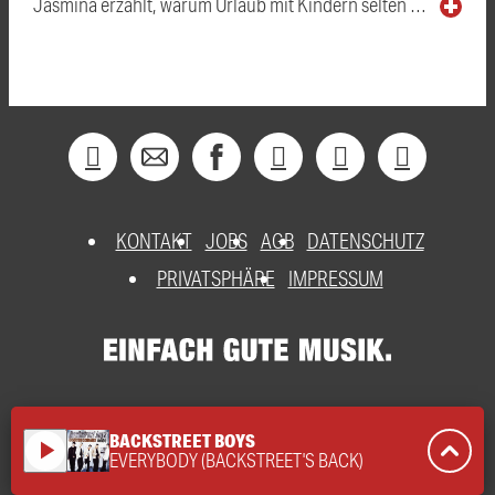
Jasmina erzählt, warum Urlaub mit Kindern selten …
KONTAKT
JOBS
AGB
DATENSCHUTZ
PRIVATSPHÄRE
IMPRESSUM
BACKSTREET BOYS
play_arrow
EVERYBODY (BACKSTREET'S BACK)