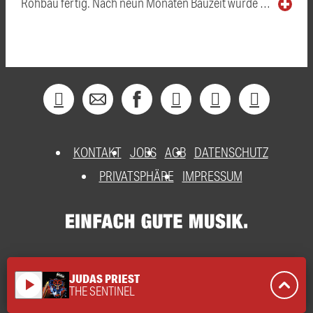
Rohbau fertig. Nach neun Monaten Bauzeit wurde …
KONTAKT
JOBS
AGB
DATENSCHUTZ
PRIVATSPHÄRE
IMPRESSUM
JUDAS PRIEST
play_arrow
THE SENTINEL