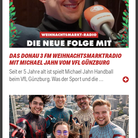
DAS DONAU 3 FM WEIHNACHTSMARKTRADIO
MIT MICHAEL JAHN VOM VFL GÜNZBURG
Seit er 5 Jahre alt ist spielt Michael Jahn Handball
beim VfL Günzburg. Was der Sport und die …