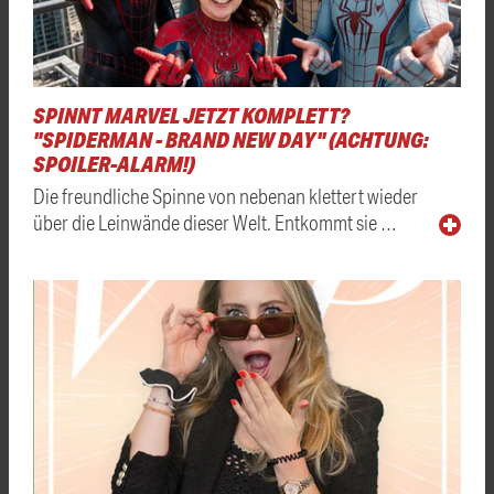
SPINNT MARVEL JETZT KOMPLETT?
"SPIDERMAN - BRAND NEW DAY" (ACHTUNG:
SPOILER-ALARM!)
Die freundliche Spinne von nebenan klettert wieder
über die Leinwände dieser Welt. Entkommt sie …