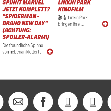
SPINNT MARVEL
LINKIN PARK
RADIO
JETZT KOMPLETT?
KINOFILM
"SPIDERMAN -
🎬🎸 Linkin Park
BRAND NEW DAY"
bringen ihre …
(ACHTUNG:
SPOILER-ALARM!)
Die freundliche Spinne
von nebenan klettert …