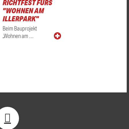
RICHTFEST FÜRS
"WOHNEN AM
ILLERPARK"
Beim Bauprojekt
„Wohnen am …