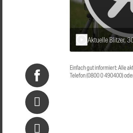
Aktuelle Blitzer, 
play_arrow
Einfach gut informiert: Alle 
Telefon (0800 0 490400) ode