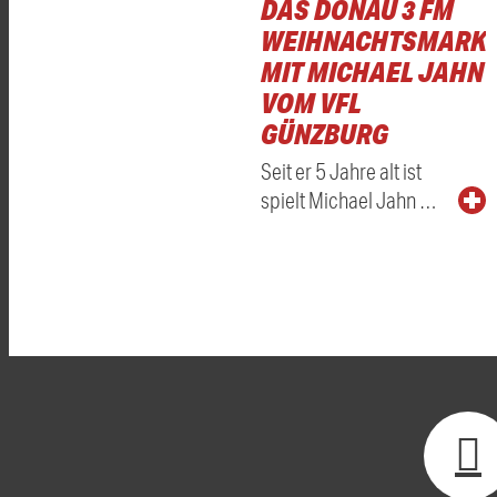
DAS DONAU 3 FM
WEIHNACHTSMARKT
MIT MICHAEL JAHN
VOM VFL
GÜNZBURG
Seit er 5 Jahre alt ist
spielt Michael Jahn …