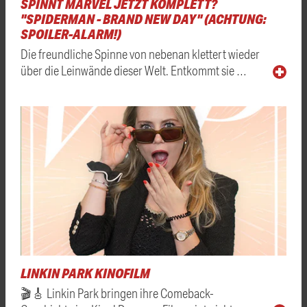
SPINNT MARVEL JETZT KOMPLETT?
"SPIDERMAN - BRAND NEW DAY" (ACHTUNG:
SPOILER-ALARM!)
Die freundliche Spinne von nebenan klettert wieder
über die Leinwände dieser Welt. Entkommt sie …
LINKIN PARK KINOFILM
🎬🎸 Linkin Park bringen ihre Comeback-