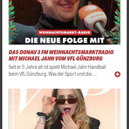
DAS DONAU 3 FM WEIHNACHTSMARKTRADIO
MIT MICHAEL JAHN VOM VFL GÜNZBURG
Seit er 5 Jahre alt ist spielt Michael Jahn Handball
beim VfL Günzburg. Was der Sport und die …