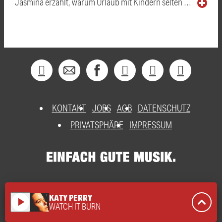
Jasmina erzählt, warum Urlaub mit Kindern selten …
KONTAKT
JOBS
AGB
DATENSCHUTZ
PRIVATSPHÄRE
IMPRESSUM
KATY PERRY
play_arrow
WATCH IT BURN