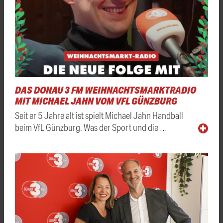
DAS DONAU 3 FM WEIHNACHTSMARKTRADIO
MIT MICHAEL JAHN VOM VFL GÜNZBURG
Seit er 5 Jahre alt ist spielt Michael Jahn Handball
beim VfL Günzburg. Was der Sport und die …