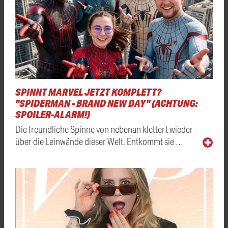
SPINNT MARVEL JETZT KOMPLETT?
"SPIDERMAN - BRAND NEW DAY" (ACHTUNG:
SPOILER-ALARM!)
Die freundliche Spinne von nebenan klettert wieder
über die Leinwände dieser Welt. Entkommt sie …