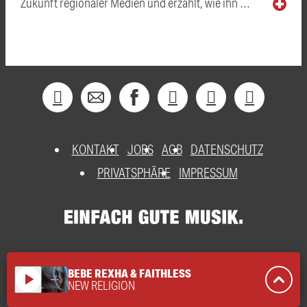
Zukunft regionaler Medien und erzählt, wie ihn …
KONTAKT
JOBS
AGB
DATENSCHUTZ
PRIVATSPHÄRE
IMPRESSUM
BEBE REXHA & FAITHLESS
play_arrow
NEW RELIGION