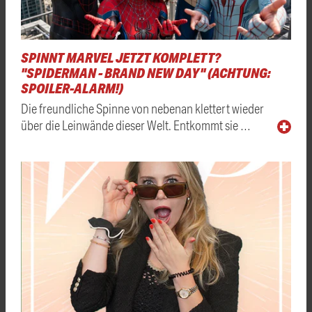
SPINNT MARVEL JETZT KOMPLETT?
"SPIDERMAN - BRAND NEW DAY" (ACHTUNG:
SPOILER-ALARM!)
Die freundliche Spinne von nebenan klettert wieder
über die Leinwände dieser Welt. Entkommt sie …