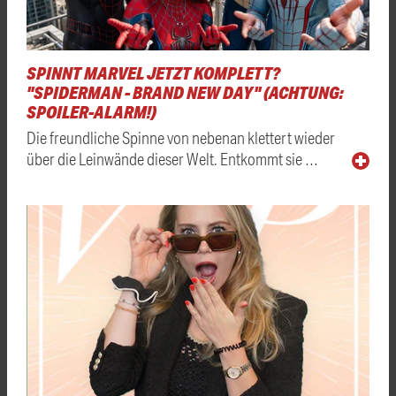
SPINNT MARVEL JETZT KOMPLETT?
"SPIDERMAN - BRAND NEW DAY" (ACHTUNG:
SPOILER-ALARM!)
Die freundliche Spinne von nebenan klettert wieder
über die Leinwände dieser Welt. Entkommt sie …