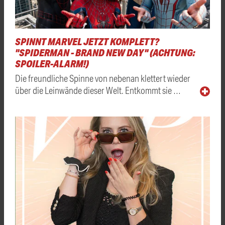
SPINNT MARVEL JETZT KOMPLETT?
"SPIDERMAN - BRAND NEW DAY" (ACHTUNG:
SPOILER-ALARM!)
Die freundliche Spinne von nebenan klettert wieder
über die Leinwände dieser Welt. Entkommt sie …