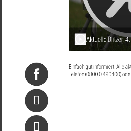
Aktuelle Blitzer, 
play_arrow
Einfach gut informiert: Alle 
Telefon (0800 0 490400) ode