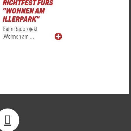
RICHTFEST FÜRS
"WOHNEN AM
ILLERPARK"
Beim Bauprojekt
„Wohnen am …