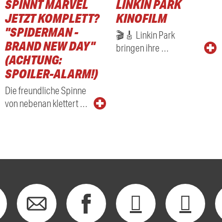
SPINNT MARVEL
LINKIN PARK
JETZT KOMPLETT?
KINOFILM
"SPIDERMAN -
🎬🎸 Linkin Park
BRAND NEW DAY"
bringen ihre …
(ACHTUNG:
SPOILER-ALARM!)
Die freundliche Spinne
von nebenan klettert …