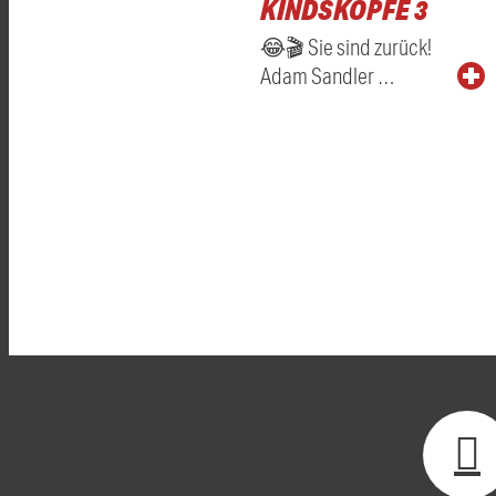
KINDSKÖPFE 3
😂🎬 Sie sind zurück!
Adam Sandler …