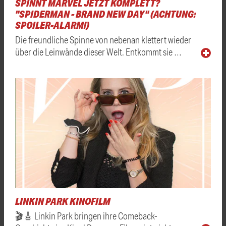
SPINNT MARVEL JETZT KOMPLETT?
"SPIDERMAN - BRAND NEW DAY" (ACHTUNG:
SPOILER-ALARM!)
Die freundliche Spinne von nebenan klettert wieder
über die Leinwände dieser Welt. Entkommt sie …
LINKIN PARK KINOFILM
🎬🎸 Linkin Park bringen ihre Comeback-