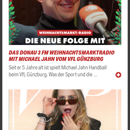
DAS DONAU 3 FM WEIHNACHTSMARKTRADIO
MIT MICHAEL JAHN VOM VFL GÜNZBURG
Seit er 5 Jahre alt ist spielt Michael Jahn Handball
beim VfL Günzburg. Was der Sport und die …