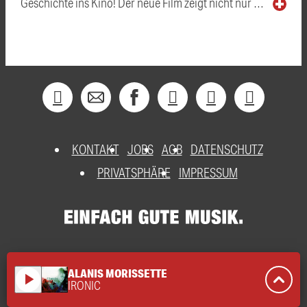
Geschichte ins Kino! Der neue Film zeigt nicht nur …
KONTAKT
JOBS
AGB
DATENSCHUTZ
PRIVATSPHÄRE
IMPRESSUM
ALANIS MORISSETTE
play_arrow
IRONIC