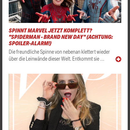
SPINNT MARVEL JETZT KOMPLETT?
"SPIDERMAN - BRAND NEW DAY" (ACHTUNG:
SPOILER-ALARM!)
Die freundliche Spinne von nebenan klettert wieder
über die Leinwände dieser Welt. Entkommt sie …