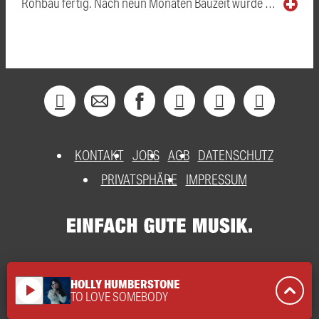
Rohbau fertig. Nach neun Monaten Bauzeit wurde …
KONTAKT
JOBS
AGB
DATENSCHUTZ
PRIVATSPHÄRE
IMPRESSUM
HOLLY HUMBERSTONE
play_arrow
TO LOVE SOMEBODY