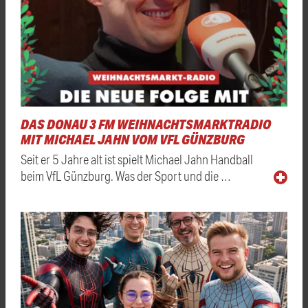
DAS DONAU 3 FM WEIHNACHTSMARKTRADIO
MIT MICHAEL JAHN VOM VFL GÜNZBURG
Seit er 5 Jahre alt ist spielt Michael Jahn Handball
beim VfL Günzburg. Was der Sport und die …