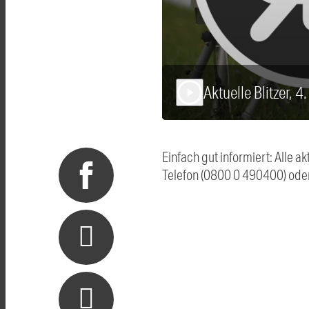
Aktuelle Blitzer, 
play_arrow
Einfach gut informiert: Alle 
Telefon (0800 0 490400) ode