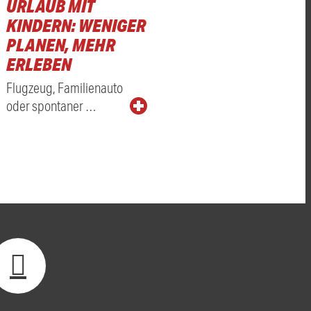
URLAUB MIT
KINDERN: WENIGER
PLANEN, MEHR
ERLEBEN
Flugzeug, Familienauto
oder spontaner …