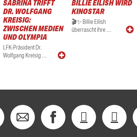
SABRINA TRIFFT
BILLIE EILISH WIRD
RADIO
DR. WOLFGANG
KINOSTAR
KREISIG:
🎬✨ Billie Eilish
ZWISCHEN MEDIEN
überrascht ihre …
UND OLYMPIA
LFK-Präsident Dr.
Wolfgang Kreisig …