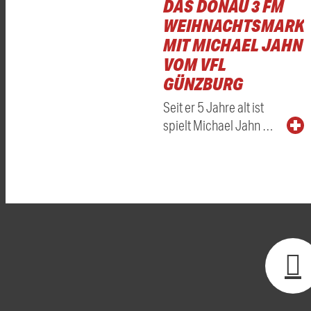
DAS DONAU 3 FM
WEIHNACHTSMARKT
MIT MICHAEL JAHN
VOM VFL
GÜNZBURG
Seit er 5 Jahre alt ist
spielt Michael Jahn …