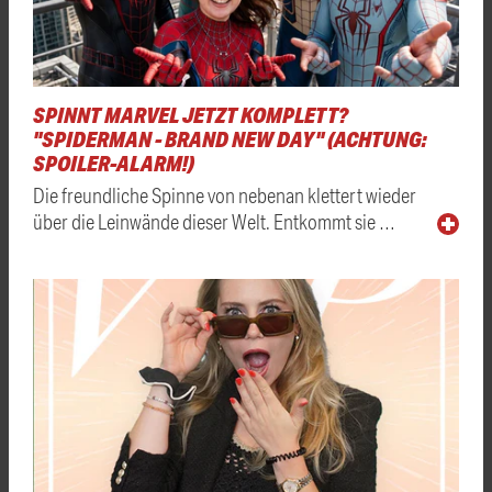
SPINNT MARVEL JETZT KOMPLETT?
"SPIDERMAN - BRAND NEW DAY" (ACHTUNG:
SPOILER-ALARM!)
Die freundliche Spinne von nebenan klettert wieder
über die Leinwände dieser Welt. Entkommt sie …