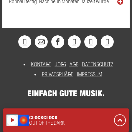
Rohbau fertig. Nach neun Monaten Bauzeit wurde …
KONTAKT
JOBS
AGB
DATENSCHUTZ
PRIVATSPHÄRE
IMPRESSUM
CLOCKCLOCK
play_arrow
OUT OF THE DARK