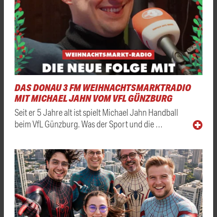
DAS DONAU 3 FM WEIHNACHTSMARKTRADIO
MIT MICHAEL JAHN VOM VFL GÜNZBURG
Seit er 5 Jahre alt ist spielt Michael Jahn Handball
beim VfL Günzburg. Was der Sport und die …