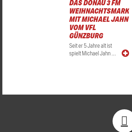
DAS DONAU 3 FM
WEIHNACHTSMARKT
MIT MICHAEL JAHN
VOM VFL
GÜNZBURG
Seit er 5 Jahre alt ist
spielt Michael Jahn …