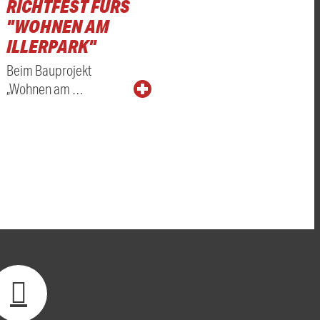
RICHTFEST FÜRS
"WOHNEN AM
ILLERPARK"
Beim Bauprojekt
„Wohnen am …