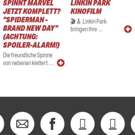
SPINNT MARVEL
LINKIN PARK
RADIO
JETZT KOMPLETT?
KINOFILM
"SPIDERMAN -
🎬🎸 Linkin Park
BRAND NEW DAY"
bringen ihre …
(ACHTUNG:
SPOILER-ALARM!)
Die freundliche Spinne
von nebenan klettert …