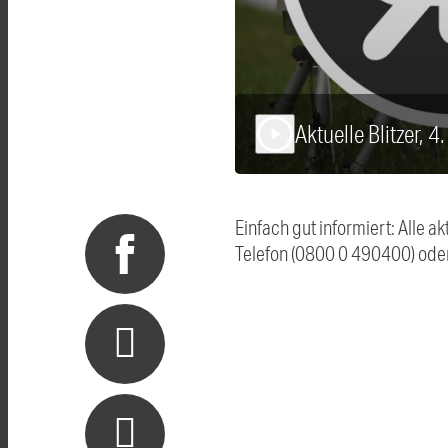
Aktuelle Blitzer, 
play_arrow
Einfach gut informiert: Alle 
Telefon (0800 0 490400) ode