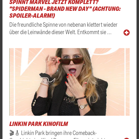
SPINNT MARVEL JETZT KOMPLETT?
"SPIDERMAN - BRAND NEW DAY" (ACHTUNG:
SPOILER-ALARM!)
Die freundliche Spinne von nebenan klettert wieder
über die Leinwände dieser Welt. Entkommt sie …
LINKIN PARK KINOFILM
🎬🎸 Linkin Park bringen ihre Comeback-