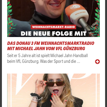
DAS DONAU 3 FM WEIHNACHTSMARKTRADIO
MIT MICHAEL JAHN VOM VFL GÜNZBURG
Seit er 5 Jahre alt ist spielt Michael Jahn Handball
beim VfL Günzburg. Was der Sport und die …