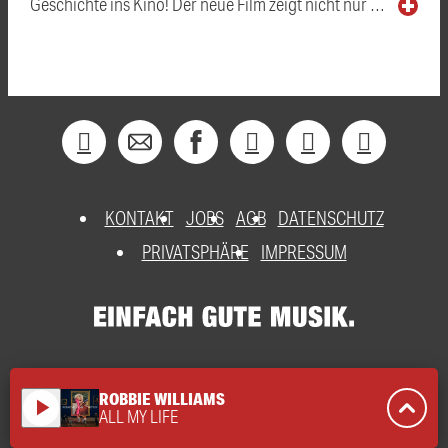
Geschichte ins Kino! Der neue Film zeigt nicht nur …
KONTAKT
JOBS
AGB
DATENSCHUTZ
PRIVATSPHÄRE
IMPRESSUM
ROBBIE WILLIAMS
play_arrow
ALL MY LIFE