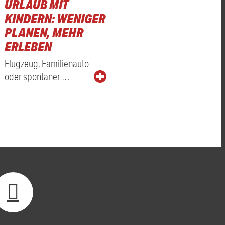
URLAUB MIT
KINDERN: WENIGER
PLANEN, MEHR
ERLEBEN
Flugzeug, Familienauto
oder spontaner …