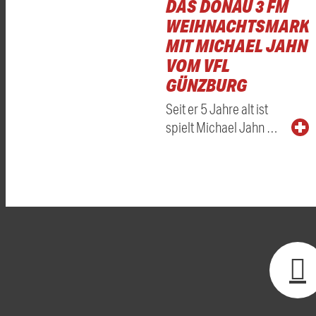
DAS DONAU 3 FM
WEIHNACHTSMARKT
MIT MICHAEL JAHN
VOM VFL
GÜNZBURG
Seit er 5 Jahre alt ist
spielt Michael Jahn …