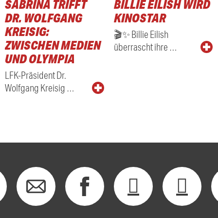
SABRINA TRIFFT
BILLIE EILISH WIRD
RADIO
DR. WOLFGANG
KINOSTAR
KREISIG:
🎬✨ Billie Eilish
ZWISCHEN MEDIEN
überrascht ihre …
UND OLYMPIA
LFK-Präsident Dr.
Wolfgang Kreisig …