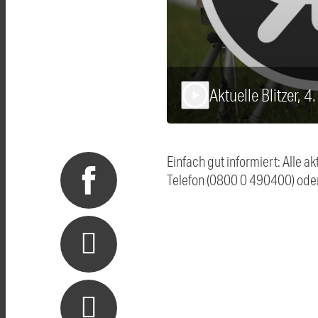
Aktuelle Blitzer, 4
play_arrow
Einfach gut informiert: Alle 
Telefon (0800 0 490400) ode