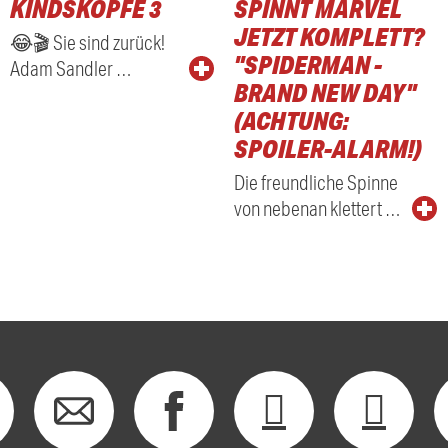
KINDSKÖPFE 3
SPINNT MARVEL
RADIO
JETZT KOMPLETT?
😂🎬 Sie sind zurück!
"SPIDERMAN -
Adam Sandler …
BRAND NEW DAY"
(ACHTUNG:
SPOILER-ALARM!)
Die freundliche Spinne
von nebenan klettert …