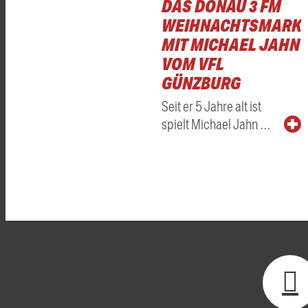
DAS DONAU 3 FM
WEIHNACHTSMARKT
MIT MICHAEL JAHN
VOM VFL
GÜNZBURG
Seit er 5 Jahre alt ist
spielt Michael Jahn …