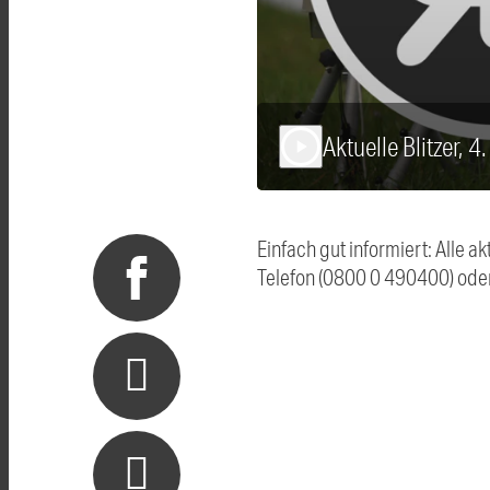
Aktuelle Blitzer, 4
play_arrow
Einfach gut informiert: Alle 
Telefon (0800 0 490400) ode