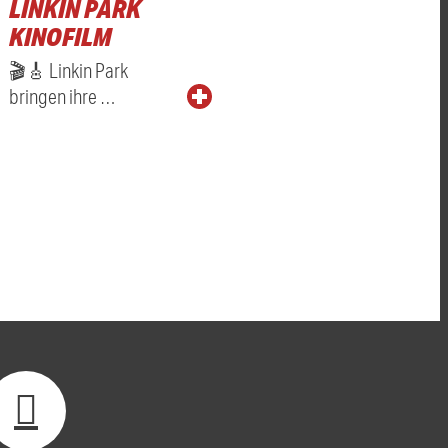
LINKIN PARK
KINOFILM
🎬🎸 Linkin Park
bringen ihre …