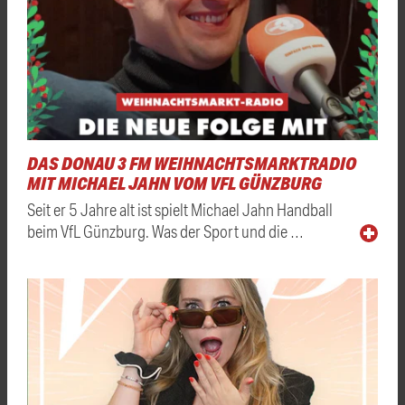
DAS DONAU 3 FM WEIHNACHTSMARKTRADIO
MIT MICHAEL JAHN VOM VFL GÜNZBURG
Seit er 5 Jahre alt ist spielt Michael Jahn Handball
beim VfL Günzburg. Was der Sport und die …