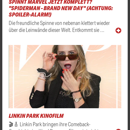
SPINNT MARVEL JETZT KOMPLETT?
"SPIDERMAN - BRAND NEW DAY" (ACHTUNG:
SPOILER-ALARM!)
Die freundliche Spinne von nebenan klettert wieder
über die Leinwände dieser Welt. Entkommt sie …
LINKIN PARK KINOFILM
🎬🎸 Linkin Park bringen ihre Comeback-