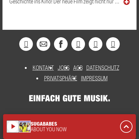
Geschichte ins Kino! Der neue Film zeigt nicht nur …
KONTAKT
JOBS
AGB
DATENSCHUTZ
PRIVATSPHÄRE
IMPRESSUM
SUGABABES
play_arrow
ABOUT YOU NOW