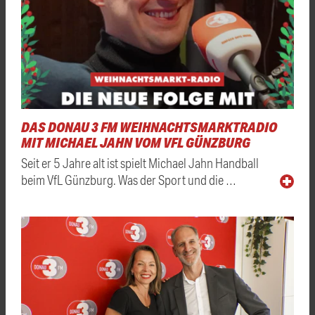
DAS DONAU 3 FM WEIHNACHTSMARKTRADIO
MIT MICHAEL JAHN VOM VFL GÜNZBURG
Seit er 5 Jahre alt ist spielt Michael Jahn Handball
beim VfL Günzburg. Was der Sport und die …