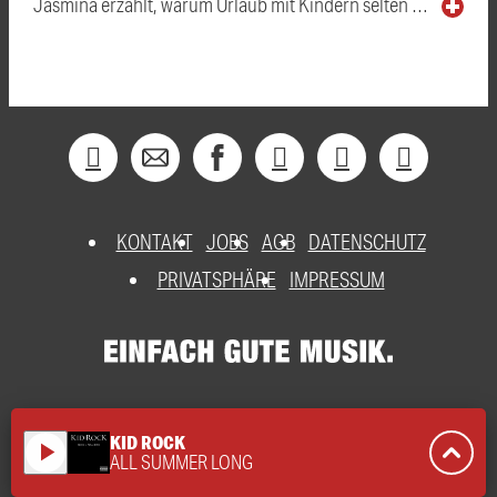
Jasmina erzählt, warum Urlaub mit Kindern selten …
KONTAKT
JOBS
AGB
DATENSCHUTZ
PRIVATSPHÄRE
IMPRESSUM
KID ROCK
play_arrow
ALL SUMMER LONG