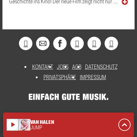
Geschichte ins Kino! Der neue Film zeigt nicht nur …
KONTAKT
JOBS
AGB
DATENSCHUTZ
PRIVATSPHÄRE
IMPRESSUM
VAN HALEN
play_arrow
JUMP