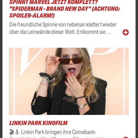
SPINNT MARVEL JETZT KOMPLETT?
"SPIDERMAN - BRAND NEW DAY" (ACHTUNG:
SPOILER-ALARM!)
Die freundliche Spinne von nebenan klettert wieder
über die Leinwände dieser Welt. Entkommt sie …
LINKIN PARK KINOFILM
🎬🎸 Linkin Park bringen ihre Comeback-