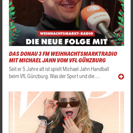
DAS DONAU 3 FM WEIHNACHTSMARKTRADIO
MIT MICHAEL JAHN VOM VFL GÜNZBURG
Seit er 5 Jahre alt ist spielt Michael Jahn Handball
beim VfL Günzburg. Was der Sport und die …