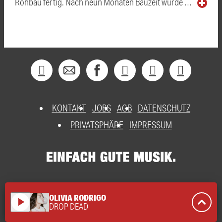
Rohbau fertig. Nach neun Monaten Bauzeit wurde …
KONTAKT
JOBS
AGB
DATENSCHUTZ
PRIVATSPHÄRE
IMPRESSUM
OLIVIA RODRIGO
play_arrow
DROP DEAD