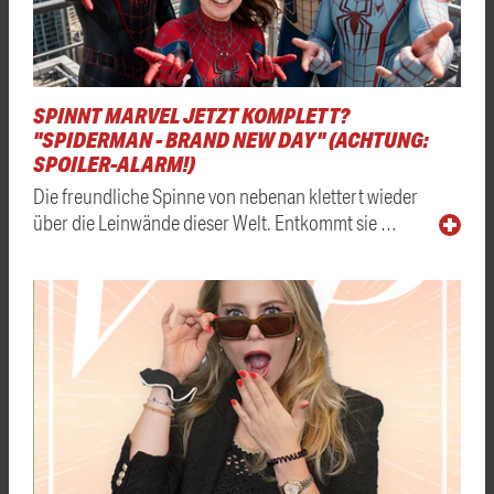
SPINNT MARVEL JETZT KOMPLETT?
"SPIDERMAN - BRAND NEW DAY" (ACHTUNG:
SPOILER-ALARM!)
Die freundliche Spinne von nebenan klettert wieder
über die Leinwände dieser Welt. Entkommt sie …