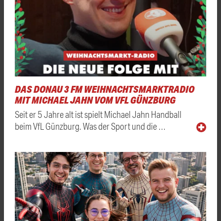
DAS DONAU 3 FM WEIHNACHTSMARKTRADIO
MIT MICHAEL JAHN VOM VFL GÜNZBURG
Seit er 5 Jahre alt ist spielt Michael Jahn Handball
beim VfL Günzburg. Was der Sport und die …