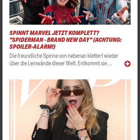
SPINNT MARVEL JETZT KOMPLETT?
"SPIDERMAN - BRAND NEW DAY" (ACHTUNG:
SPOILER-ALARM!)
Die freundliche Spinne von nebenan klettert wieder
über die Leinwände dieser Welt. Entkommt sie …