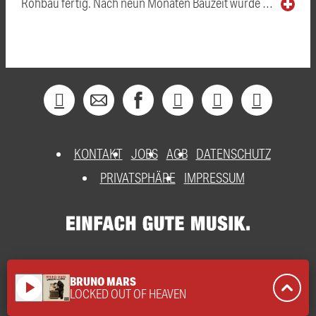
Rohbau fertig. Nach neun Monaten Bauzeit wurde …
KONTAKT
JOBS
AGB
DATENSCHUTZ
PRIVATSPHÄRE
IMPRESSUM
BRUNO MARS
play_arrow
LOCKED OUT OF HEAVEN