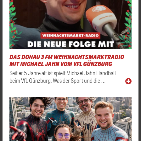
DAS DONAU 3 FM WEIHNACHTSMARKTRADIO
MIT MICHAEL JAHN VOM VFL GÜNZBURG
Seit er 5 Jahre alt ist spielt Michael Jahn Handball
beim VfL Günzburg. Was der Sport und die …