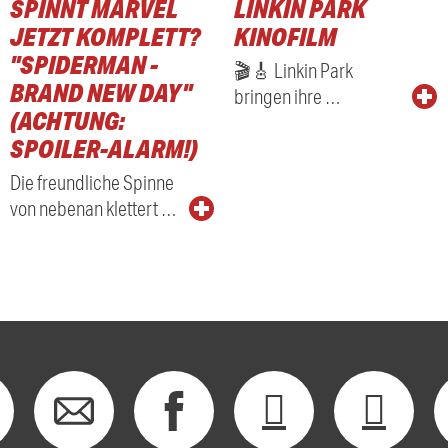
SPINNT MARVEL
LINKIN PARK
RADIO
JETZT KOMPLETT?
KINOFILM
"SPIDERMAN -
🎬🎸 Linkin Park
BRAND NEW DAY"
bringen ihre …
(ACHTUNG:
SPOILER-ALARM!)
Die freundliche Spinne
von nebenan klettert …