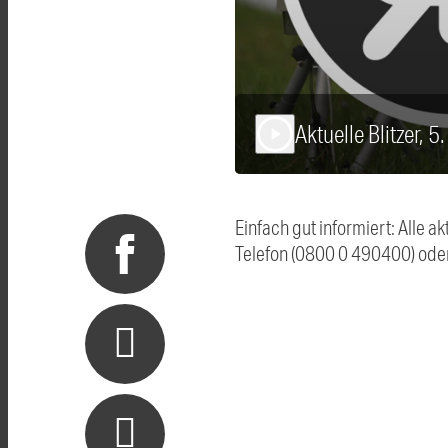
Aktuelle Blitzer, 
play_arrow
Einfach gut informiert: Alle 
Telefon (0800 0 490400) ode