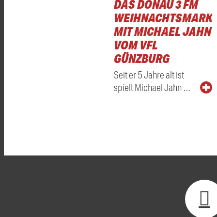
DAS DONAU 3 FM
WEIHNACHTSMARKT
MIT MICHAEL JAHN
VOM VFL
GÜNZBURG
Seit er 5 Jahre alt ist
spielt Michael Jahn …