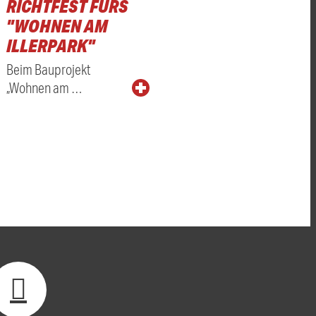
RICHTFEST FÜRS
"WOHNEN AM
ILLERPARK"
Beim Bauprojekt
„Wohnen am …