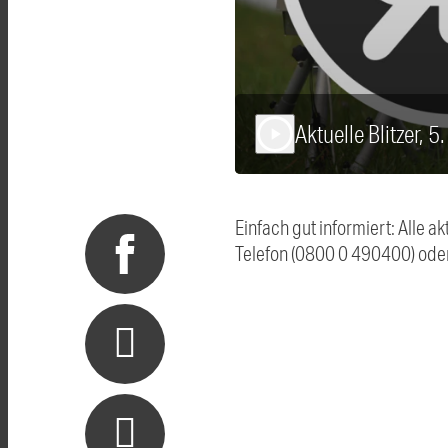
Aktuelle Blitzer, 
play_arrow
Einfach gut informiert: Alle 
Telefon (0800 0 490400) ode