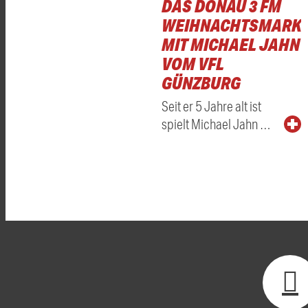
DAS DONAU 3 FM
WEIHNACHTSMARKT
MIT MICHAEL JAHN
VOM VFL
GÜNZBURG
Seit er 5 Jahre alt ist
spielt Michael Jahn …