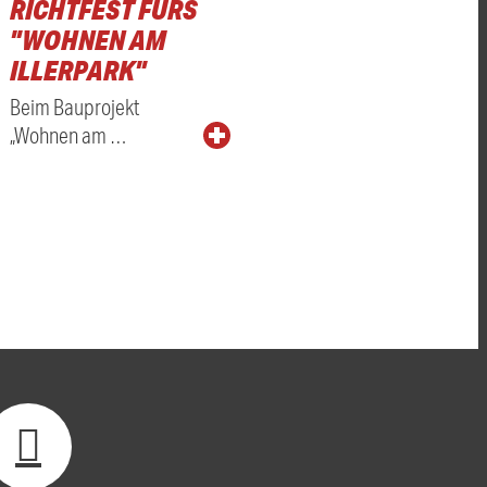
RICHTFEST FÜRS
"WOHNEN AM
ILLERPARK"
Beim Bauprojekt
„Wohnen am …