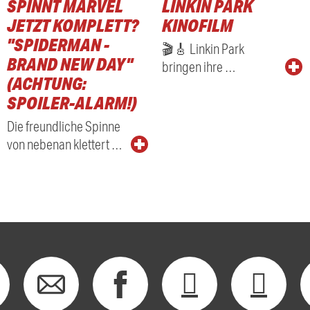
SPINNT MARVEL
LINKIN PARK
RADIO
JETZT KOMPLETT?
KINOFILM
"SPIDERMAN -
🎬🎸 Linkin Park
BRAND NEW DAY"
bringen ihre …
(ACHTUNG:
SPOILER-ALARM!)
Die freundliche Spinne
von nebenan klettert …