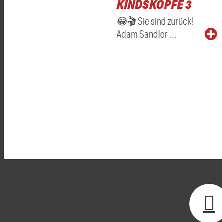
KINDSKÖPFE 3
😂🎬 Sie sind zurück!
Adam Sandler …