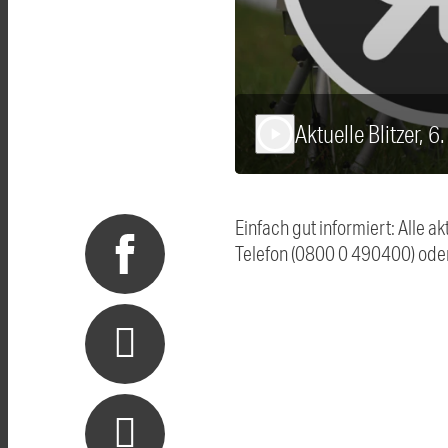
Aktuelle Blitzer, 
play_arrow
Einfach gut informiert: Alle 
Telefon (0800 0 490400) ode