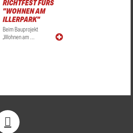
RICHTFEST FÜRS
"WOHNEN AM
ILLERPARK"
Beim Bauprojekt
„Wohnen am …