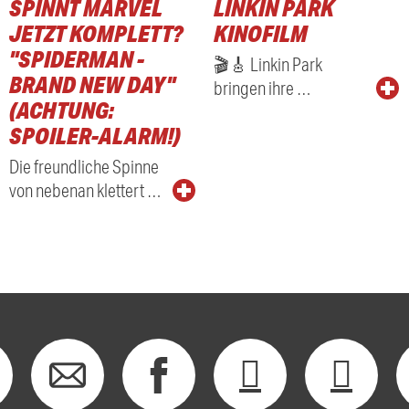
SPINNT MARVEL
LINKIN PARK
JETZT KOMPLETT?
KINOFILM
"SPIDERMAN -
🎬🎸 Linkin Park
BRAND NEW DAY"
bringen ihre …
(ACHTUNG:
SPOILER-ALARM!)
Die freundliche Spinne
von nebenan klettert …