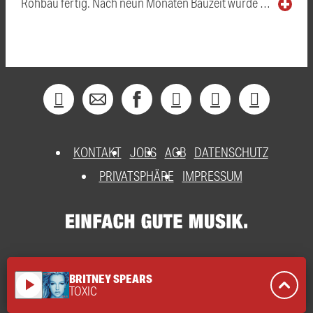
Rohbau fertig. Nach neun Monaten Bauzeit wurde …
KONTAKT
JOBS
AGB
DATENSCHUTZ
PRIVATSPHÄRE
IMPRESSUM
BRITNEY SPEARS
play_arrow
TOXIC