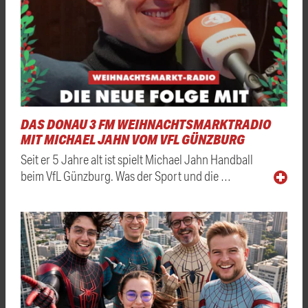
DAS DONAU 3 FM WEIHNACHTSMARKTRADIO
MIT MICHAEL JAHN VOM VFL GÜNZBURG
Seit er 5 Jahre alt ist spielt Michael Jahn Handball
beim VfL Günzburg. Was der Sport und die …