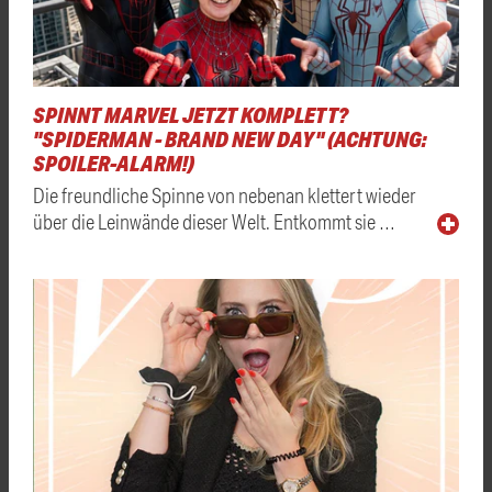
SPINNT MARVEL JETZT KOMPLETT?
"SPIDERMAN - BRAND NEW DAY" (ACHTUNG:
SPOILER-ALARM!)
Die freundliche Spinne von nebenan klettert wieder
über die Leinwände dieser Welt. Entkommt sie …