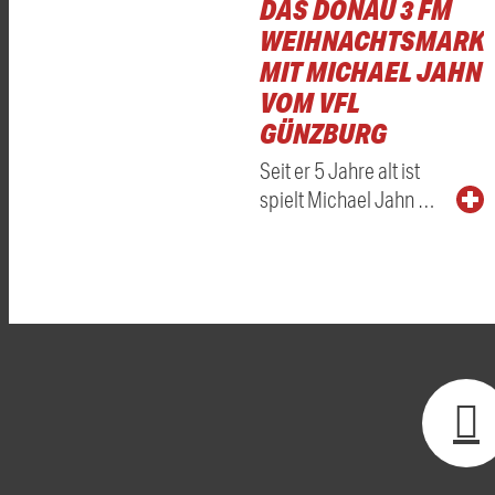
DAS DONAU 3 FM
WEIHNACHTSMARKT
MIT MICHAEL JAHN
VOM VFL
GÜNZBURG
Seit er 5 Jahre alt ist
spielt Michael Jahn …