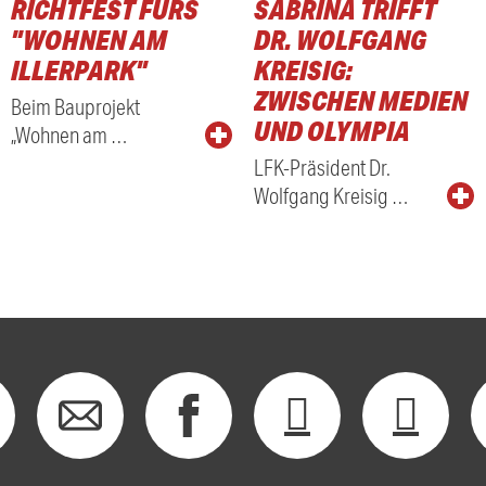
RICHTFEST FÜRS
SABRINA TRIFFT
RADIO
"WOHNEN AM
DR. WOLFGANG
ILLERPARK"
KREISIG:
ZWISCHEN MEDIEN
Beim Bauprojekt
UND OLYMPIA
„Wohnen am …
LFK-Präsident Dr.
Wolfgang Kreisig …