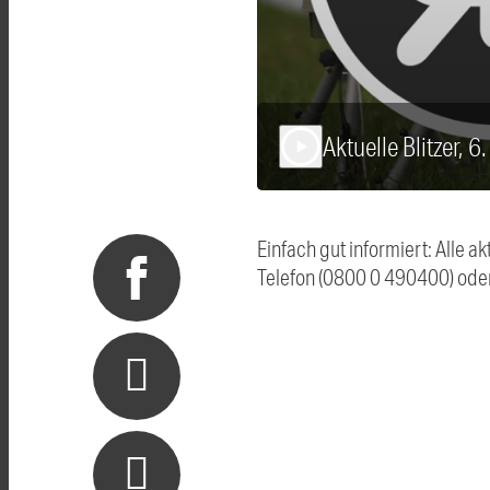
Aktuelle Blitzer, 
play_arrow
Einfach gut informiert: Alle 
Telefon (0800 0 490400) ode