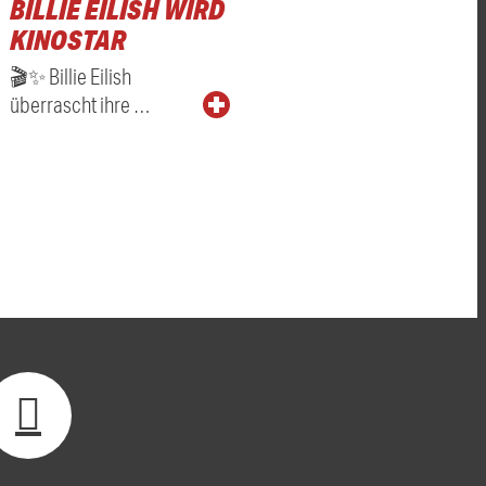
BILLIE EILISH WIRD
KINOSTAR
🎬✨ Billie Eilish
überrascht ihre …