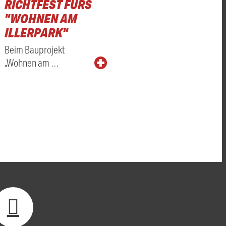
RICHTFEST FÜRS
"WOHNEN AM
ILLERPARK"
Beim Bauprojekt
„Wohnen am …