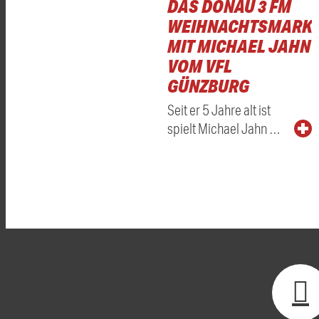
DAS DONAU 3 FM
WEIHNACHTSMARKT
MIT MICHAEL JAHN
VOM VFL
GÜNZBURG
Seit er 5 Jahre alt ist
spielt Michael Jahn …