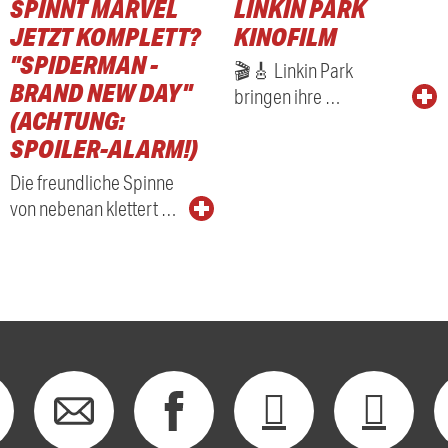
SPINNT MARVEL
LINKIN PARK
RADIO
JETZT KOMPLETT?
KINOFILM
"SPIDERMAN -
🎬🎸 Linkin Park
BRAND NEW DAY"
bringen ihre …
(ACHTUNG:
SPOILER-ALARM!)
Die freundliche Spinne
von nebenan klettert …