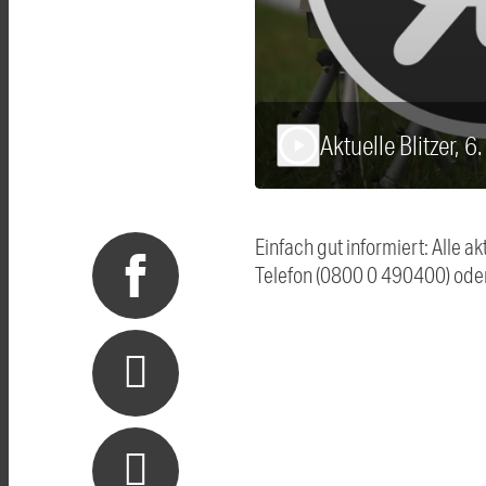
Aktuelle Blitzer, 
play_arrow
Einfach gut informiert: Alle 
Telefon (0800 0 490400) ode