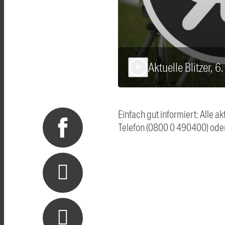
Aktuelle Blitzer, 
play_arrow
Einfach gut informiert: Alle 
Telefon (0800 0 490400) ode