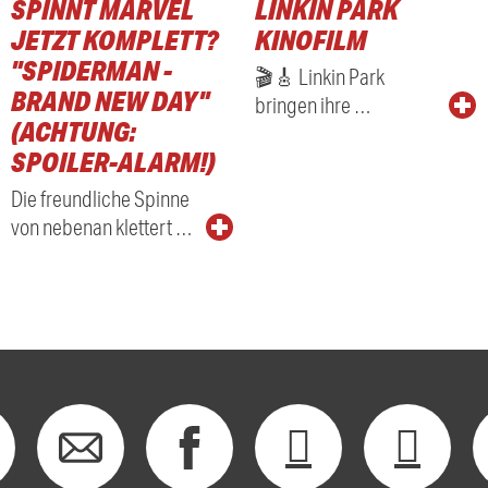
SPINNT MARVEL
LINKIN PARK
RADIO
JETZT KOMPLETT?
KINOFILM
"SPIDERMAN -
🎬🎸 Linkin Park
BRAND NEW DAY"
bringen ihre …
(ACHTUNG:
SPOILER-ALARM!)
Die freundliche Spinne
von nebenan klettert …