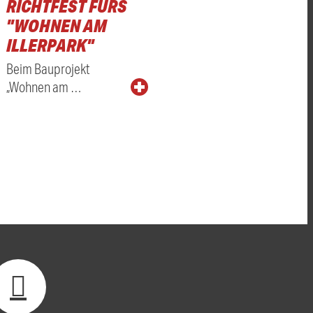
RICHTFEST FÜRS
"WOHNEN AM
ILLERPARK"
Beim Bauprojekt
„Wohnen am …