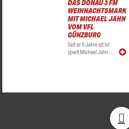
DAS DONAU 3 FM
WEIHNACHTSMARKT
MIT MICHAEL JAHN
VOM VFL
GÜNZBURG
Seit er 5 Jahre alt ist
spielt Michael Jahn …