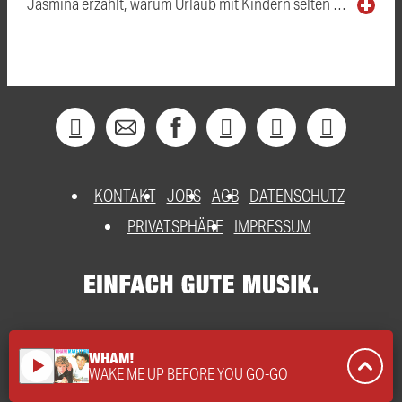
Jasmina erzählt, warum Urlaub mit Kindern selten …
KONTAKT
JOBS
AGB
DATENSCHUTZ
PRIVATSPHÄRE
IMPRESSUM
WHAM!
play_arrow
WAKE ME UP BEFORE YOU GO-GO