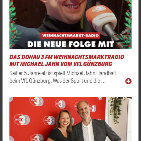
DAS DONAU 3 FM WEIHNACHTSMARKTRADIO
MIT MICHAEL JAHN VOM VFL GÜNZBURG
Seit er 5 Jahre alt ist spielt Michael Jahn Handball
beim VfL Günzburg. Was der Sport und die …