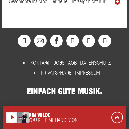
Geschichte ins Kino! Der neue Film zeigt nicht nur …
KONTAKT
JOBS
AGB
DATENSCHUTZ
PRIVATSPHÄRE
IMPRESSUM
KIM WILDE
play_arrow
YOU KEEP ME HANGIN' ON