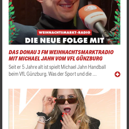
DAS DONAU 3 FM WEIHNACHTSMARKTRADIO
MIT MICHAEL JAHN VOM VFL GÜNZBURG
Seit er 5 Jahre alt ist spielt Michael Jahn Handball
beim VfL Günzburg. Was der Sport und die …