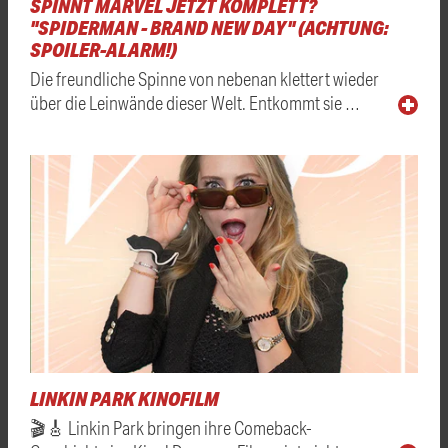
SPINNT MARVEL JETZT KOMPLETT?
"SPIDERMAN - BRAND NEW DAY" (ACHTUNG:
SPOILER-ALARM!)
Die freundliche Spinne von nebenan klettert wieder
über die Leinwände dieser Welt. Entkommt sie …
LINKIN PARK KINOFILM
🎬🎸 Linkin Park bringen ihre Comeback-