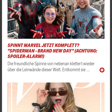
SPINNT MARVEL JETZT KOMPLETT?
"SPIDERMAN - BRAND NEW DAY" (ACHTUNG:
SPOILER-ALARM!)
Die freundliche Spinne von nebenan klettert wieder
über die Leinwände dieser Welt. Entkommt sie …