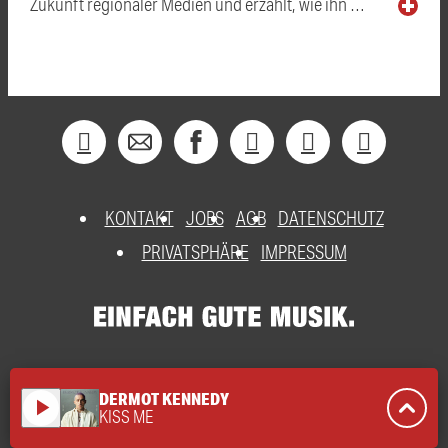
Zukunft regionaler Medien und erzählt, wie ihn …
KONTAKT
JOBS
AGB
DATENSCHUTZ
PRIVATSPHÄRE
IMPRESSUM
DERMOT KENNEDY
play_arrow
KISS ME