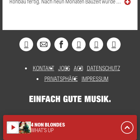
Rohbau fertig. Nach neun Monaten Bauzeit wurde …
KONTAKT
JOBS
AGB
DATENSCHUTZ
PRIVATSPHÄRE
IMPRESSUM
4 NON BLONDES
play_arrow
WHAT'S UP