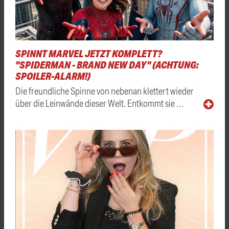
SPINNT MARVEL JETZT KOMPLETT?
"SPIDERMAN - BRAND NEW DAY" (ACHTUNG:
SPOILER-ALARM!)
Die freundliche Spinne von nebenan klettert wieder
über die Leinwände dieser Welt. Entkommt sie …