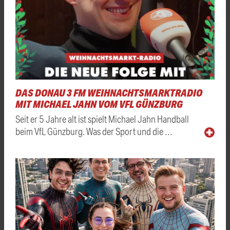
DAS DONAU 3 FM WEIHNACHTSMARKTRADIO
MIT MICHAEL JAHN VOM VFL GÜNZBURG
Seit er 5 Jahre alt ist spielt Michael Jahn Handball
beim VfL Günzburg. Was der Sport und die …