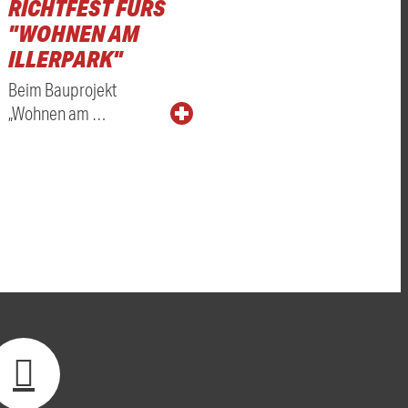
RICHTFEST FÜRS
"WOHNEN AM
ILLERPARK"
Beim Bauprojekt
„Wohnen am …