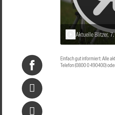
Aktuelle Blitzer, 7
play_arrow
Einfach gut informiert: Alle 
Telefon (0800 0 490400) ode