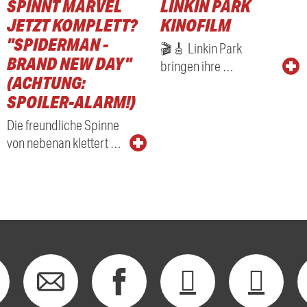
SPINNT MARVEL
LINKIN PARK
JETZT KOMPLETT?
KINOFILM
"SPIDERMAN -
🎬🎸 Linkin Park
BRAND NEW DAY"
bringen ihre …
(ACHTUNG:
SPOILER-ALARM!)
Die freundliche Spinne
von nebenan klettert …