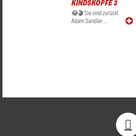
KINDSKÖPFE 3
😂🎬 Sie sind zurück!
Adam Sandler …