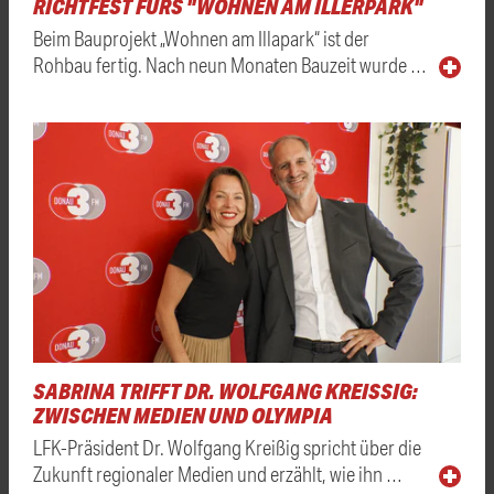
RICHTFEST FÜRS "WOHNEN AM ILLERPARK"
Beim Bauprojekt „Wohnen am Illapark“ ist der
Rohbau fertig. Nach neun Monaten Bauzeit wurde …
SABRINA TRIFFT DR. WOLFGANG KREISSIG: Z
WISCHEN MEDIEN UND OLYMPIA
LFK-Präsident Dr. Wolfgang Kreißig spricht über die
Zukunft regionaler Medien und erzählt, wie ihn …