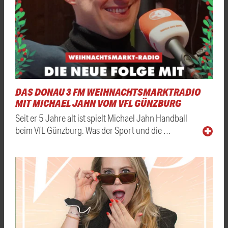
DAS DONAU 3 FM WEIHNACHTSMARKTRADIO
MIT MICHAEL JAHN VOM VFL GÜNZBURG
Seit er 5 Jahre alt ist spielt Michael Jahn Handball
beim VfL Günzburg. Was der Sport und die …