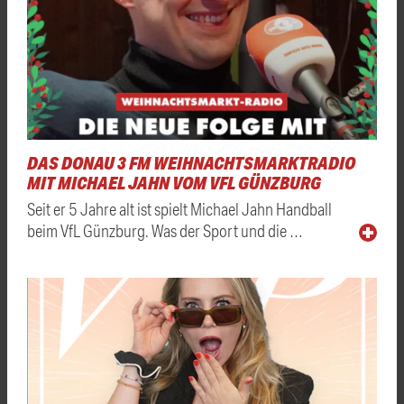
DAS DONAU 3 FM WEIHNACHTSMARKTRADIO
MIT MICHAEL JAHN VOM VFL GÜNZBURG
Seit er 5 Jahre alt ist spielt Michael Jahn Handball
beim VfL Günzburg. Was der Sport und die …