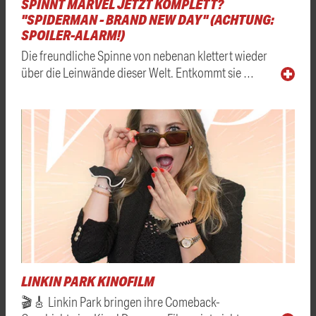
SPINNT MARVEL JETZT KOMPLETT?
"SPIDERMAN - BRAND NEW DAY" (ACHTUNG:
SPOILER-ALARM!)
Die freundliche Spinne von nebenan klettert wieder
über die Leinwände dieser Welt. Entkommt sie …
LINKIN PARK KINOFILM
🎬🎸 Linkin Park bringen ihre Comeback-