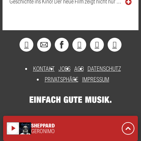
Geschichte ins Kino! Der neue Film zeigt nicht nur …
KONTAKT
JOBS
AGB
DATENSCHUTZ
PRIVATSPHÄRE
IMPRESSUM
SHEPPARD
play_arrow
GERONIMO