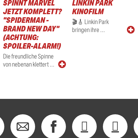
SPINNT MARVEL
LINKIN PARK
JETZT KOMPLETT?
KINOFILM
"SPIDERMAN -
🎬🎸 Linkin Park
BRAND NEW DAY"
bringen ihre …
(ACHTUNG:
SPOILER-ALARM!)
Die freundliche Spinne
von nebenan klettert …