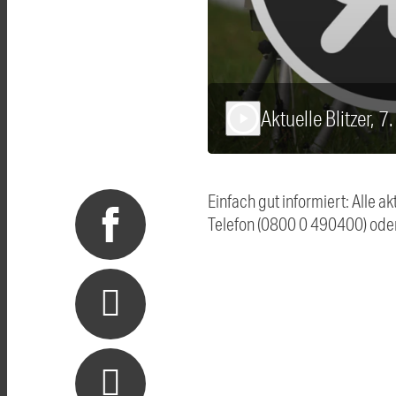
Aktuelle Blitzer, 
play_arrow
Einfach gut informiert: Alle 
Telefon (0800 0 490400) ode