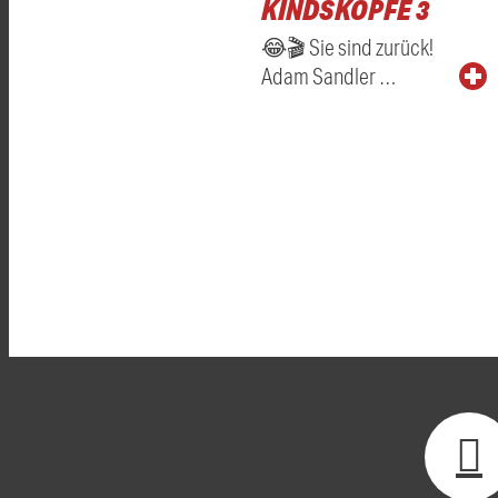
KINDSKÖPFE 3
😂🎬 Sie sind zurück!
Adam Sandler …