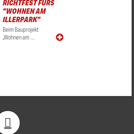
RICHTFEST FÜRS
"WOHNEN AM
ILLERPARK"
Beim Bauprojekt
„Wohnen am …