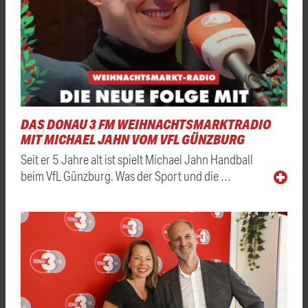
DAS DONAU 3 FM WEIHNACHTSMARKTRADIO
MIT MICHAEL JAHN VOM VFL GÜNZBURG
Seit er 5 Jahre alt ist spielt Michael Jahn Handball
beim VfL Günzburg. Was der Sport und die …