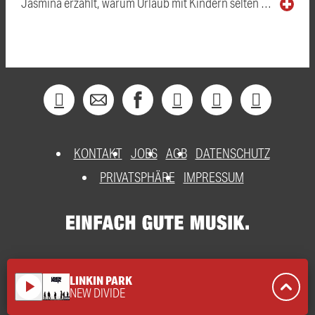
Jasmina erzählt, warum Urlaub mit Kindern selten …
KONTAKT
JOBS
AGB
DATENSCHUTZ
PRIVATSPHÄRE
IMPRESSUM
LINKIN PARK
play_arrow
NEW DIVIDE